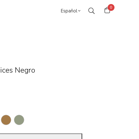
0
Español
ices Negro