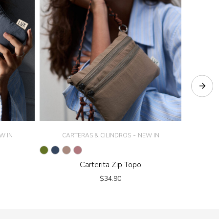
-
W IN
CARTERAS & CILINDROS
NEW IN
TOTE
Carterita Zip Topo
Tot
$
34.90