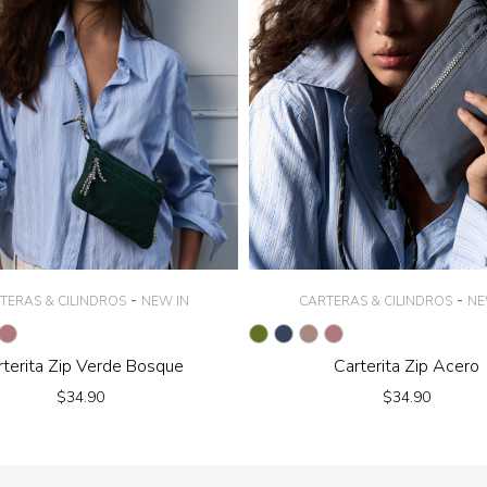
-
-
TERAS & CILINDROS
NEW IN
CARTERAS & CILINDROS
NE
rterita Zip Verde Bosque
Carterita Zip Acero
$
34.90
$
34.90