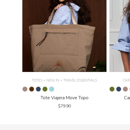
-
-
TOTES
NEW IN
TRAVEL ESSENTIALS
CAR
Tote Viajera Move Topo
Ca
$
79.90