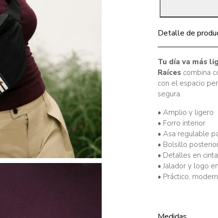
Detalle de produ
Tu día va más li
Raíces
combina co
con el espacio per
segura.
• Amplio y ligero
• Forro interior
• Asa regulable 
• Bolsillo posteri
• Detalles en cint
• Jalador y logo e
• Práctico, modern
Medidas