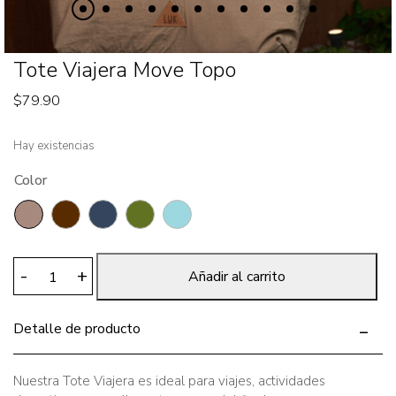
Tote Viajera Move Topo
$
79.90
Hay existencias
Color
Tote
-
+
Añadir al carrito
Viajera
Move
Detalle de producto
Topo
cantidad
Nuestra Tote Viajera es ideal para viajes, actividades