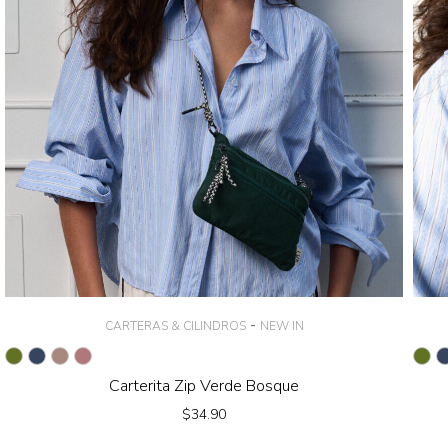
-
CARTERAS & CILINDROS
NEW IN
Carterita Zip Verde Bosque
$
34.90